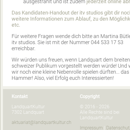
ausgestrahlt und ist zudem
jederzeit online ab
Das Kandidaten-Handout der itv studios gibt dir noc
weitere Informationen zum Ablauf, zu den Möglichk
etc.
Für weitere Fragen wende dich bitte an Martina Bütl
itv studios. Sie ist mit der Nummer 044 533 17 53
erreichbar.
Wir würden uns freuen, wenn Landquart dem breiten
schweizer Publikum vorgestellt werden würde! Und
wir noch eine kleine Nebenrolle spielen dürften... da
Hammer! Also, viel Erfolg euch Interessierten!
Kontakt
Copyright
LandquartKultur
© 2016 - 2026
7302 Landquart
Alle Rechte sind bei
LandquartKultur
aktuariat@landquartkultur.ch
Impressum
|
Datenschut