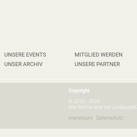
VIGATION
UNSERE EVENTS
MITGLIED WERDEN
ERSPRINGEN
UNSER ARCHIV
UNSERE PARTNER
Copyright
© 2016 - 2026
Alle Rechte sind bei LandquartK
Impressum
|
Datenschutz