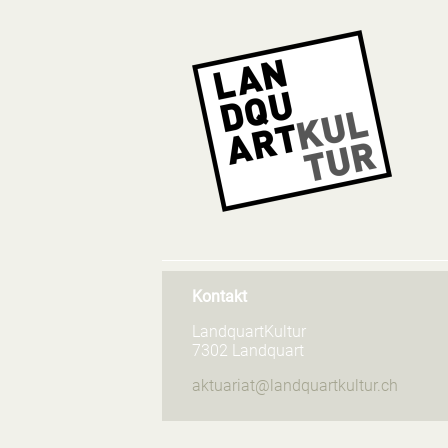
NA
ÜB
Kontakt
LandquartKultur
7302 Landquart
aktuariat@landquartkultur.ch