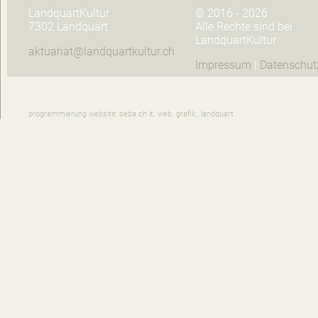
LandquartKultur
© 2016 - 2026
7302 Landquart
Alle Rechte sind bei
LandquartKultur
aktuariat@landquartkultur.ch
Impressum
|
Datenschut
programmierung website: beba.ch it. web. grafik., landquart