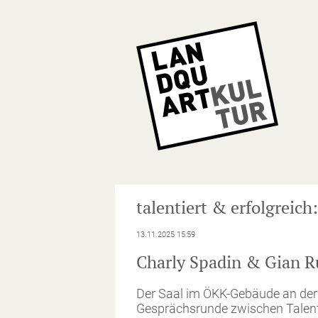
NA
ÜB
talentiert & erfolgreic
13.11.2025 15:59
Charly Spadin & Gian R
Der Saal im ÖKK-Gebäude an der B
Gesprächsrunde zwischen Talenti