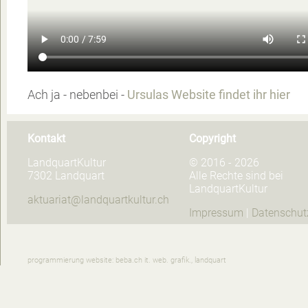
Ach ja - nebenbei -
Ursulas Website findet ihr hier
Kontakt
Copyright
LandquartKultur
© 2016 - 2026
7302 Landquart
Alle Rechte sind bei
LandquartKultur
aktuariat@landquartkultur.ch
Impressum
|
Datenschut
programmierung website: beba.ch it. web. grafik., landquart