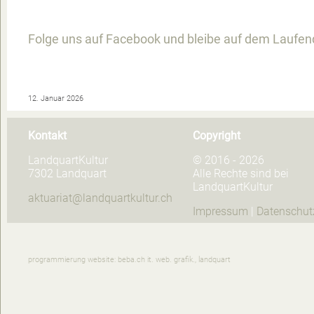
Folge uns auf Facebook und bleibe auf dem Laufen
12. Januar 2026
Kontakt
Copyright
LandquartKultur
© 2016 - 2026
7302 Landquart
Alle Rechte sind bei
LandquartKultur
aktuariat@landquartkultur.ch
Impressum
|
Datenschut
programmierung website: beba.ch it. web. grafik., landquart