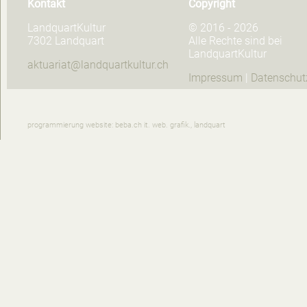
Kontakt
Copyright
LandquartKultur
© 2016 - 2026
7302 Landquart
Alle Rechte sind bei
LandquartKultur
aktuariat@landquartkultur.ch
Impressum
|
Datenschut
programmierung website: beba.ch it. web. grafik., landquart