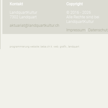
Kontakt
Copyright
LandquartKultur
© 2016 - 2026
7302 Landquart
Alle Rechte sind bei
LandquartKultur
aktuariat@landquartkultur.ch
Impressum
|
Datenschut
programmierung website: beba.ch it. web. grafik., landquart