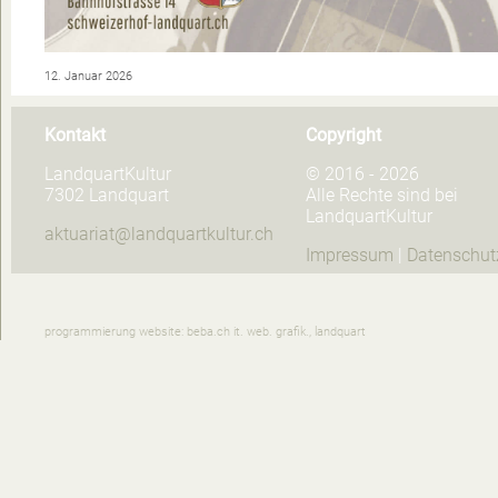
12. Januar 2026
Kontakt
Copyright
LandquartKultur
© 2016 - 2026
7302 Landquart
Alle Rechte sind bei
LandquartKultur
aktuariat@landquartkultur.ch
Impressum
|
Datenschut
programmierung website: beba.ch it. web. grafik., landquart